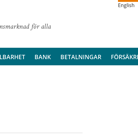
English
ansmarknad för alla
LBARHET
BANK
BETALNINGAR
FÖRSÄKR