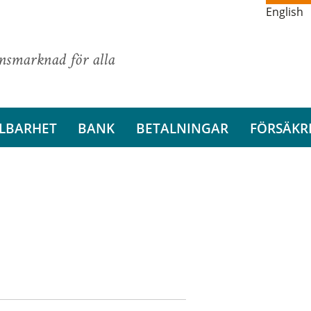
English
ansmarknad för alla
LBARHET
BANK
BETALNINGAR
FÖRSÄKR