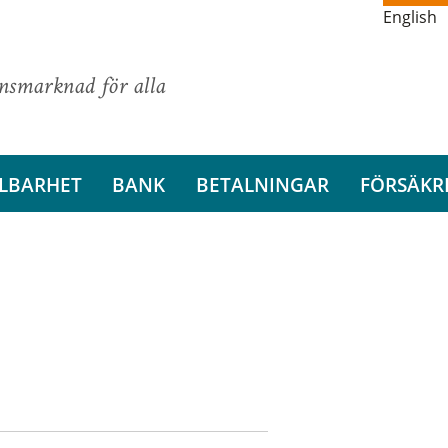
English
ansmarknad för alla
LBARHET
BANK
BETALNINGAR
FÖRSÄKR