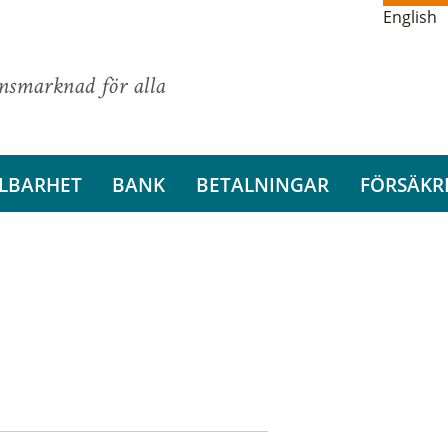
English
ansmarknad för alla
LBARHET
BANK
BETALNINGAR
FÖRSÄKR