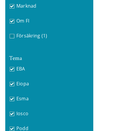
Marknad
Om FI
Försäkring
(1)
Tema
EBA
Eiopa
Esma
Iosco
Podd