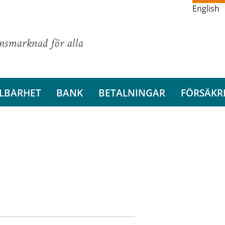
English
ansmarknad för alla
LBARHET
BANK
BETALNINGAR
FÖRSÄKR