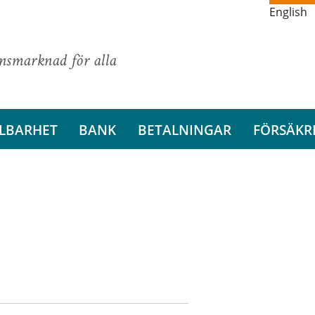
English
ansmarknad för alla
LBARHET
BANK
BETALNINGAR
FÖRSÄKR