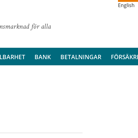
English
ansmarknad för alla
LBARHET
BANK
BETALNINGAR
FÖRSÄKR