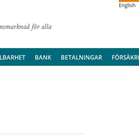
English
ansmarknad för alla
LBARHET
BANK
BETALNINGAR
FÖRSÄKR