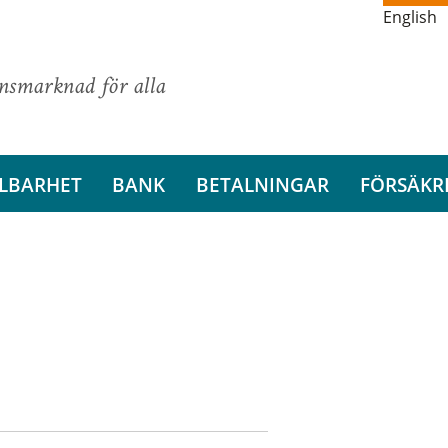
English
ansmarknad för alla
LBARHET
BANK
BETALNINGAR
FÖRSÄKR