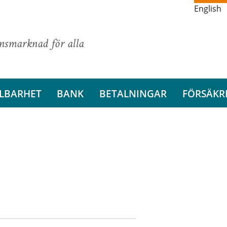
English
ansmarknad för alla
LBARHET
BANK
BETALNINGAR
FÖRSÄKR