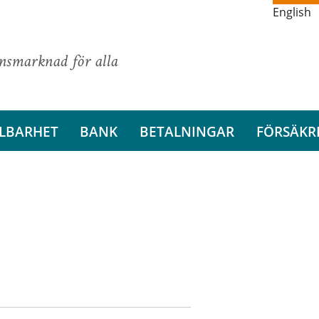
English
ansmarknad för alla
LBARHET
BANK
BETALNINGAR
FÖRSÄKR