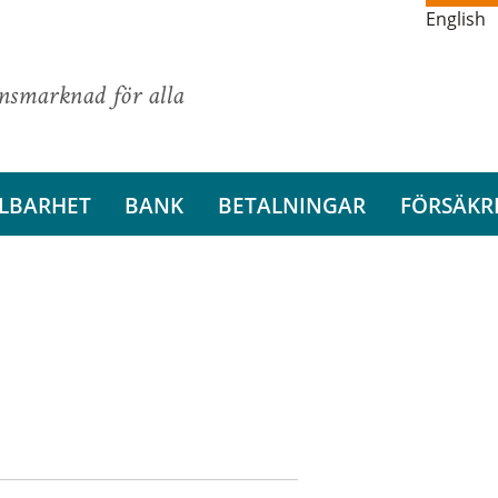
English
ansmarknad för alla
LBARHET
BANK
BETALNINGAR
FÖRSÄKR