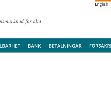
English
ansmarknad för alla
LBARHET
BANK
BETALNINGAR
FÖRSÄKR