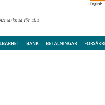
English
ansmarknad för alla
LBARHET
BANK
BETALNINGAR
FÖRSÄKR