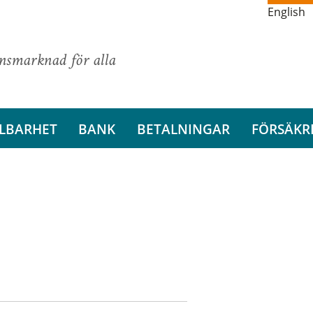
English
ansmarknad för alla
LBARHET
BANK
BETALNINGAR
FÖRSÄKR