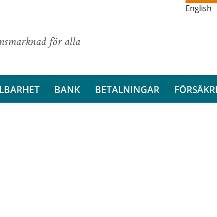
English
ansmarknad för alla
LBARHET
BANK
BETALNINGAR
FÖRSÄKR