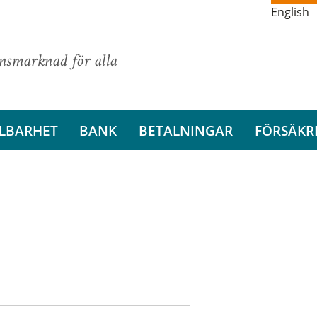
English
ansmarknad för alla
LBARHET
BANK
BETALNINGAR
FÖRSÄKR