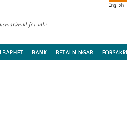
English
ansmarknad för alla
LBARHET
BANK
BETALNINGAR
FÖRSÄKR