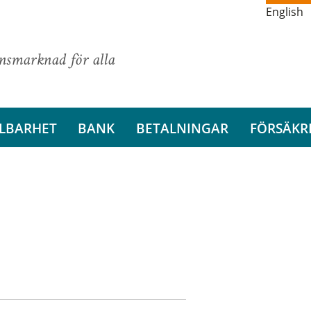
English
ansmarknad för alla
LBARHET
BANK
BETALNINGAR
FÖRSÄKR