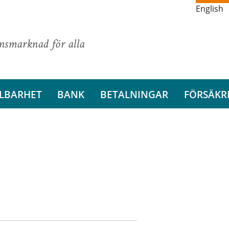
English
ansmarknad för alla
LBARHET
BANK
BETALNINGAR
FÖRSÄKR