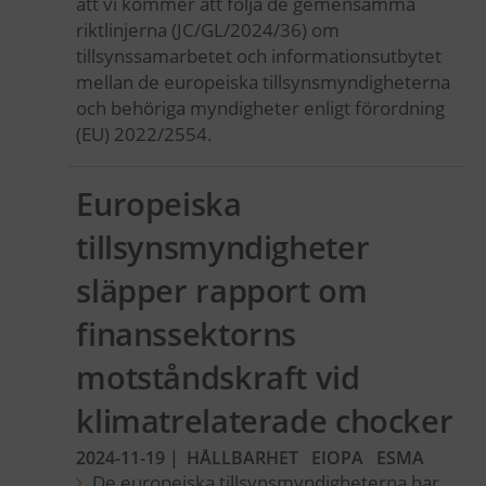
att vi kommer att följa de gemensamma
riktlinjerna (JC/GL/2024/36) om
tillsynssamarbetet och informationsutbytet
mellan de europeiska tillsynsmyndigheterna
och behöriga myndigheter enligt förordning
(EU) 2022/2554.
Europeiska
tillsynsmyndigheter
släpper rapport om
finanssektorns
motståndskraft vid
klimatrelaterade chocker
2024-11-19
|
HÅLLBARHET
EIOPA
ESMA
De europeiska tillsynsmyndigheterna har