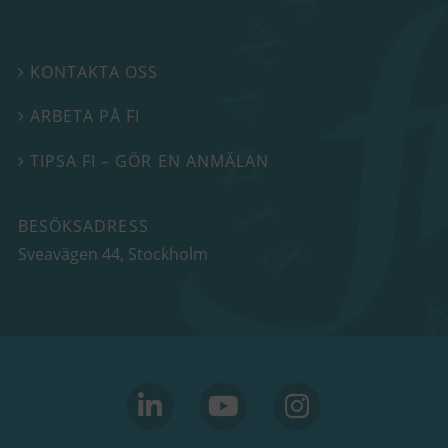
KONTAKTA OSS

ARBETA PÅ FI

TIPSA FI – GÖR EN ANMÄLAN

BESÖKSADRESS
Sveavägen 44
, Stockholm
linkedin
youtube
Instagram