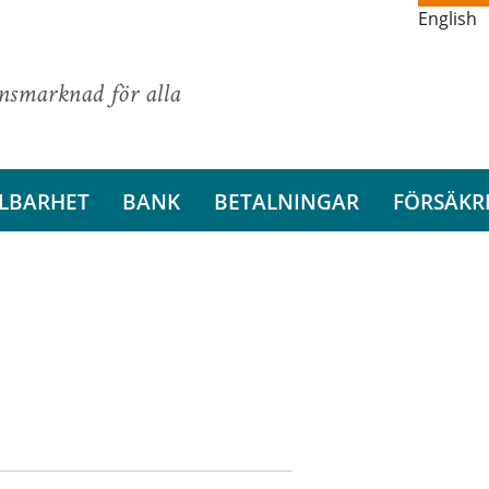
English
ansmarknad för alla
LBARHET
BANK
BETALNINGAR
FÖRSÄKR