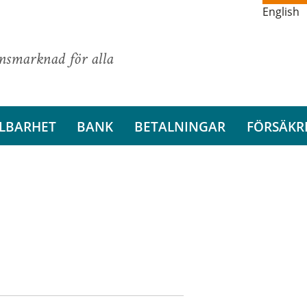
English
ansmarknad för alla
LBARHET
BANK
BETALNINGAR
FÖRSÄKR