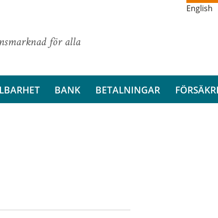
English
ansmarknad för alla
LBARHET
BANK
BETALNINGAR
FÖRSÄKR