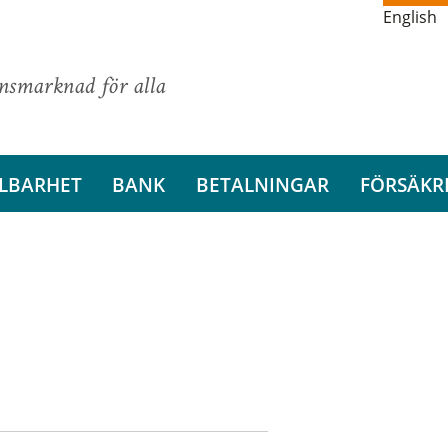
English
ansmarknad för alla
LBARHET
BANK
BETALNINGAR
FÖRSÄKR