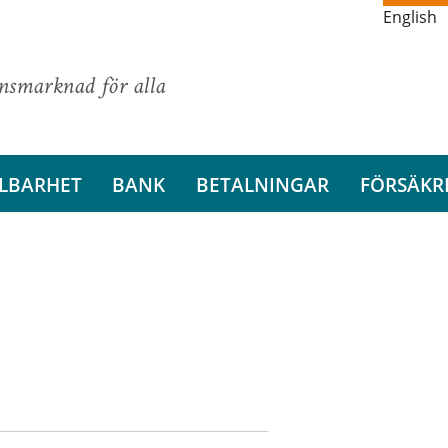
English
ansmarknad för alla
LBARHET
BANK
BETALNINGAR
FÖRSÄKR