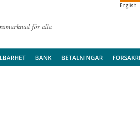
English
ansmarknad för alla
LBARHET
BANK
BETALNINGAR
FÖRSÄKR