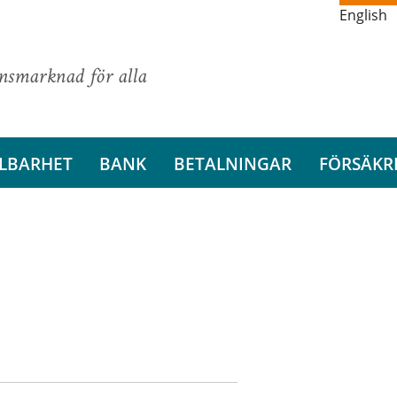
English
ansmarknad för alla
LBARHET
BANK
BETALNINGAR
FÖRSÄKR