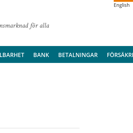
English
ansmarknad för alla
LBARHET
BANK
BETALNINGAR
FÖRSÄKR