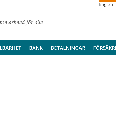
English
ansmarknad för alla
LBARHET
BANK
BETALNINGAR
FÖRSÄKR