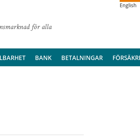
English
ansmarknad för alla
LBARHET
BANK
BETALNINGAR
FÖRSÄKR