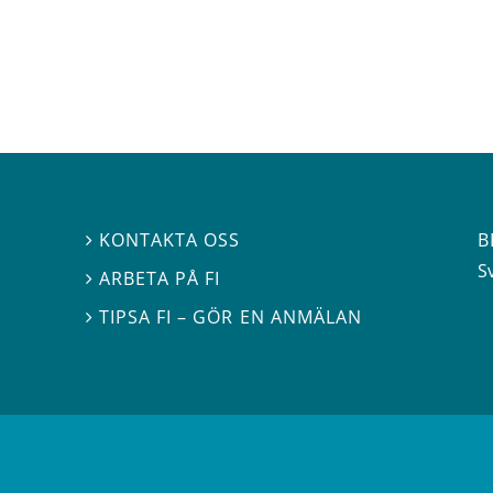
B
KONTAKTA OSS

S
ARBETA PÅ FI

TIPSA FI – GÖR EN ANMÄLAN
