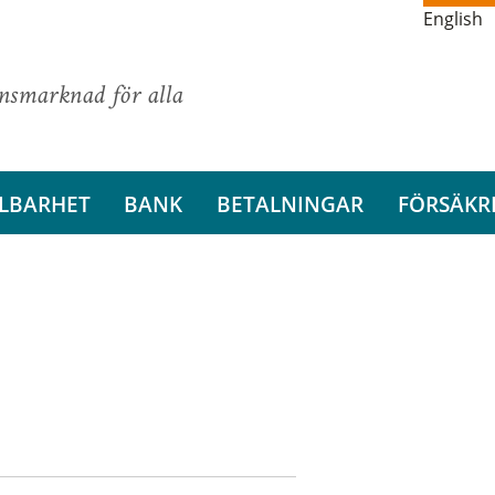
English
ansmarknad för alla
LBARHET
BANK
BETALNINGAR
FÖRSÄKR