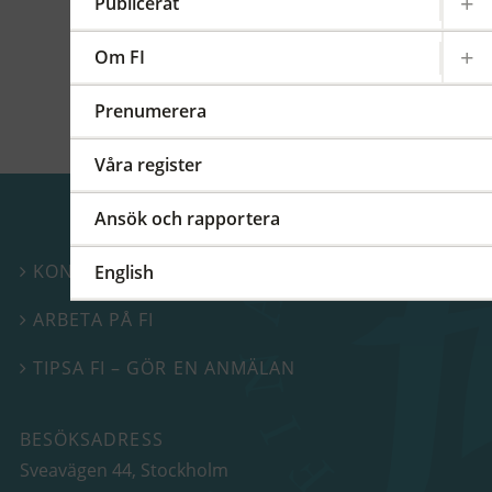
Publicerat
tre områden som FI kommer att granska
särskilt under 2021.
Om FI
Prenumerera
Våra register
Ansök och rapportera
KONTAKTA OSS
English

ARBETA PÅ FI

TIPSA FI – GÖR EN ANMÄLAN

BESÖKSADRESS
Sveavägen 44
, Stockholm