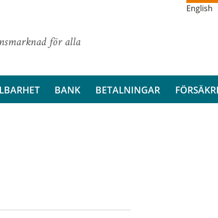
English
ansmarknad för alla
LBARHET
BANK
BETALNINGAR
FÖRSÄKR