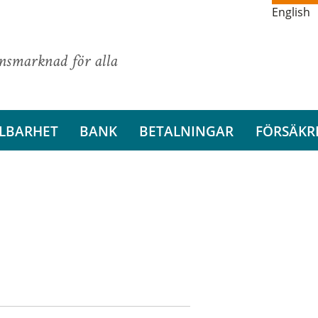
English
ansmarknad för alla
LBARHET
BANK
BETALNINGAR
FÖRSÄKR