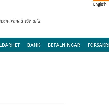
English
ansmarknad för alla
LBARHET
BANK
BETALNINGAR
FÖRSÄKR