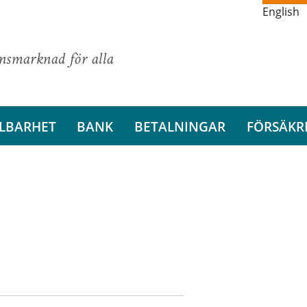
English
ansmarknad för alla
LBARHET
BANK
BETALNINGAR
FÖRSÄKR