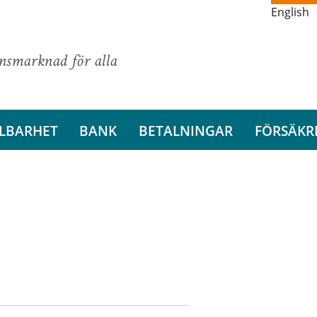
English
ansmarknad för alla
LBARHET
BANK
BETALNINGAR
FÖRSÄKR