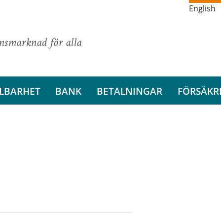
English
ansmarknad för alla
LBARHET
BANK
BETALNINGAR
FÖRSÄKR