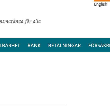
English
ansmarknad för alla
LBARHET
BANK
BETALNINGAR
FÖRSÄKR