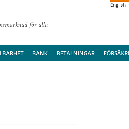
English
ansmarknad för alla
LBARHET
BANK
BETALNINGAR
FÖRSÄKR