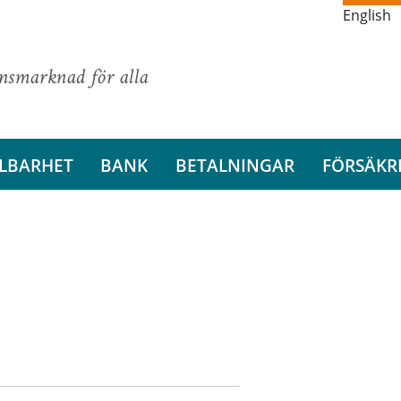
English
ansmarknad för alla
LBARHET
BANK
BETALNINGAR
FÖRSÄKR