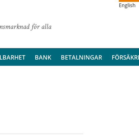
English
ansmarknad för alla
LBARHET
BANK
BETALNINGAR
FÖRSÄKR