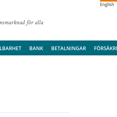
English
ansmarknad för alla
LBARHET
BANK
BETALNINGAR
FÖRSÄKR