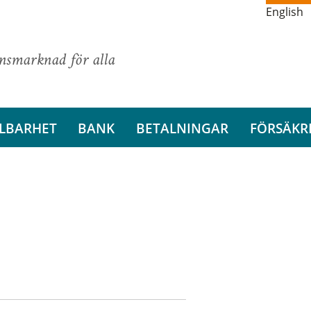
English
ansmarknad för alla
LBARHET
BANK
BETALNINGAR
FÖRSÄKR