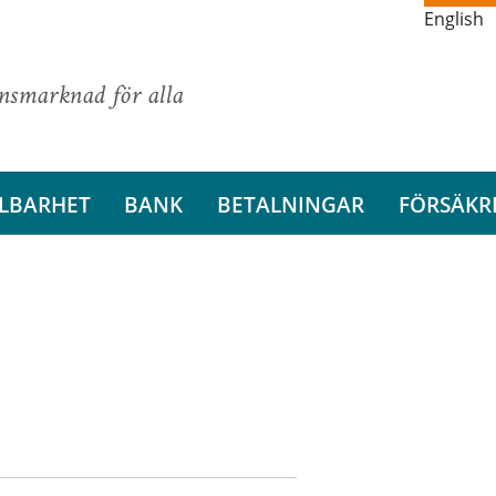
English
ansmarknad för alla
LBARHET
BANK
BETALNINGAR
FÖRSÄKR