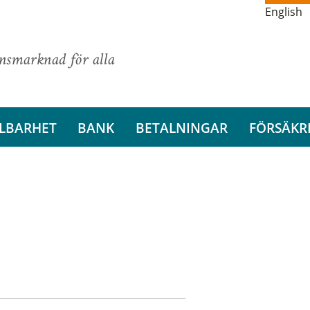
English
ansmarknad för alla
LBARHET
BANK
BETALNINGAR
FÖRSÄKR