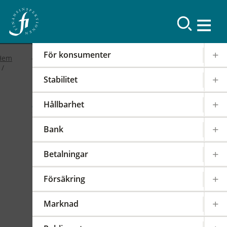
Resultat
För konsumenter
Hem
Stabilitet
2019
Hållbarhet
FI-forum: FI:s
Bank
internationella arbete
Betalningar
2019-02-19
|
IOSCO
PODD
EIOPA
Försäkring
Det internationella samarbetet har en stor
påverkan på regleringen och tillsynen av den
Marknad
svenska finansmarknaden. FI är därför aktivt i
över 100 internationella styrelser,