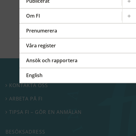
kommittéer och arbetsgrupper på regional,
Publicerat
europeisk och global nivå. På detta FI-forum
berättade vi mer om vårt internationella
Om FI
arbete.
Prenumerera
Våra register
Ansök och rapportera
English
KONTAKTA OSS

ARBETA PÅ FI

TIPSA FI – GÖR EN ANMÄLAN

BESÖKSADRESS