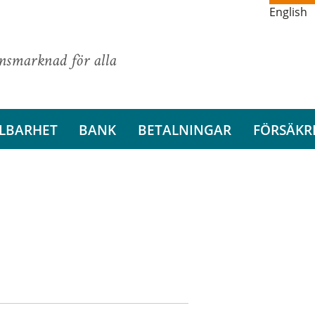
English
ansmarknad för alla
LBARHET
BANK
BETALNINGAR
FÖRSÄKR