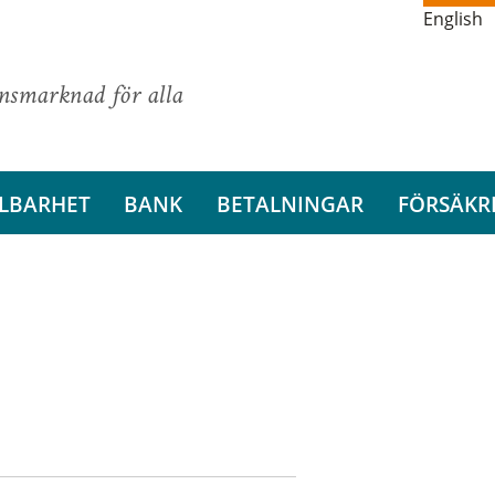
English
ansmarknad för alla
LBARHET
BANK
BETALNINGAR
FÖRSÄKR